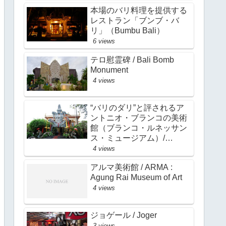
本場のバリ料理を提供する
レストラン「ブンブ・バ
リ」（Bumbu Bali）
6 views
テロ慰霊碑 / Bali Bomb
Monument
4 views
“バリのダリ”と評されるア
ントニオ・ブランコの美術
館（ブランコ・ルネッサン
ス・ミュージアム）/
Antonio Blanco Museum
4 views
アルマ美術館 / ARMA :
Agung Rai Museum of Art
4 views
ジョゲール / Joger
3 views