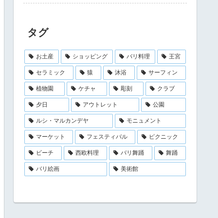
タグ
お土産
ショッピング
バリ料理
王宮
セラミック
猿
沐浴
サーフィン
植物園
ケチャ
彫刻
クラブ
夕日
アウトレット
公園
ルシ・マルカンデヤ
モニュメント
マーケット
フェスティバル
ピクニック
ビーチ
西欧料理
バリ舞踊
舞踊
バリ絵画
美術館