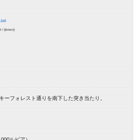
/ ((brian))
e
キーフォレスト通りを南下した突き当たり。
,000ルピア）