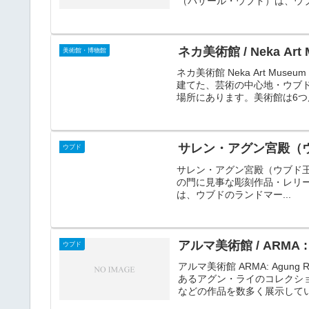
（パサール・ウブド）は、ウブ
ネカ美術館 / Neka Art
美術館・博物館
ネカ美術館 Neka Art M
建てた、芸術の中心地・ウブ
場所にあります。美術館は6つ展
サレン・アグン宮殿（ウブド王宮
ウブド
サレン・アグン宮殿（ウブド王宮） P
の門に見事な彫刻作品・レリーフで
は、ウブドのランドマー...
アルマ美術館 / ARMA : A
ウブド
アルマ美術館 ARMA: Agung
あるアグン・ライのコレクシ
などの作品を数多く展示している