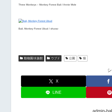
Three Monkeys – Monkey Forest Bali / Annie Mole
Bali, Monkey Forest Ubud / shurav
動物園/水族館
ウブド
公園
猿
シ
X
LINE
admin-